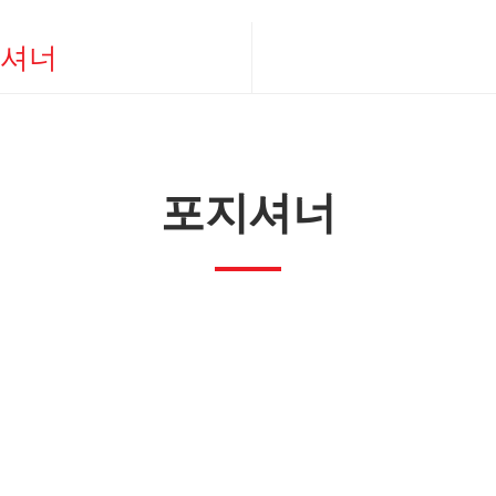
셔너
기 연구소
포지셔너
설비 및 부품 가공
공 및 검사 장비 부품 생산