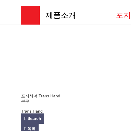
제품소개
포지
회사소개
포지셔너
제품소개
포항 가속
사업소개
공작기계 
홍보센터
반도체 진
고객센터
기타
포지셔너
Trans Hand
본문
Trans Hand
Search
목록