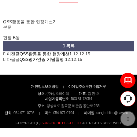
사업소개
보도자료
홍보센터
포토갤러리
QSS활동을 통한 현장개선2
본문
고객센터
녹색경영
현장 B동
대표님께
목록
이전글
QSS활동을 통한 현장개선1
12.12.15
QSS 혁신확동
다음글
QSS명가인증 기념촬영
12.12.15
개인정보보호방침
이메일주소무단수집거부
상호
: (주)성호하이텍
대표
: 김 만 호
사업자등록번호
: 503-81-73054
주소
: 경상북도 칠곡군 왜관읍 공단로 235
전화
: 054-971-0795
팩스
: 054-971-0794
이메일
: sunghohitec@naver.com
COPYRIGHT(C)
SUNGHOHITEC CO.,LTD.
ALL RIGHTS RESERVED.