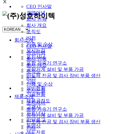
Ⅹ
CEO 인사말
경영이념
회사 연혁
회사 개요
조직도
비전
회사소개
인증 및 수상
CEO 인사말
오시는길
경영이념
포지셔너
회사 연혁
포항 가속기 연구소
회사 개요
공작기계 설비 및 부품 가공
조직도
반도체 진공 및 검사 장비 부품 생산
비전
기타
인증 및 수상
설비현황
오시는길
기술현황
제품소개
제품공정도
포지셔너
고객사
포항 가속기 연구소
파트너사
공작기계 설비 및 부품 가공
카달로그
반도체 진공 및 검사 장비 부품 생산
동영상
기타
보도자료