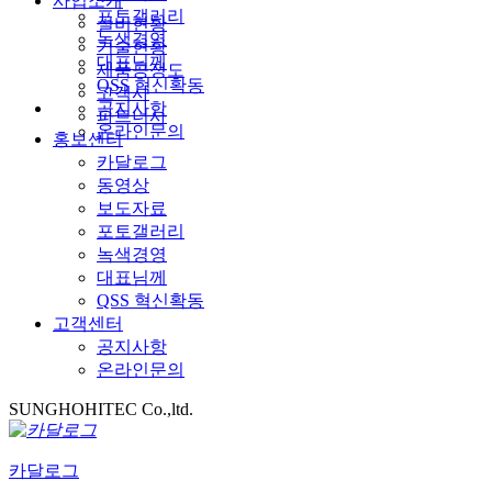
사업소개
포토갤러리
설비현황
녹색경영
기술현황
대표님께
제품공정도
QSS 혁신확동
고객사
공지사항
파트너사
온라인문의
홍보센터
카달로그
동영상
보도자료
포토갤러리
녹색경영
대표님께
QSS 혁신확동
고객센터
공지사항
온라인문의
SUNGHOHITEC Co.,ltd.
카달로그